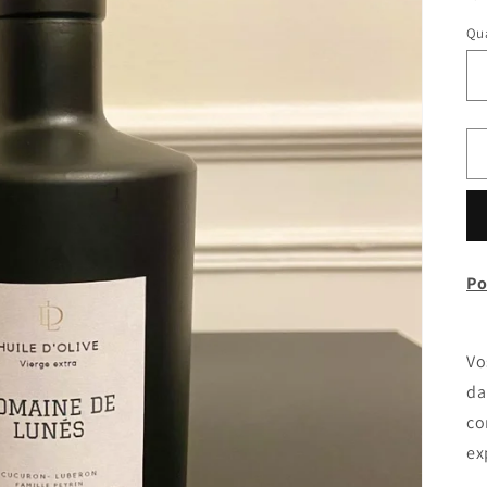
Qua
Po
Vo
da
co
ex