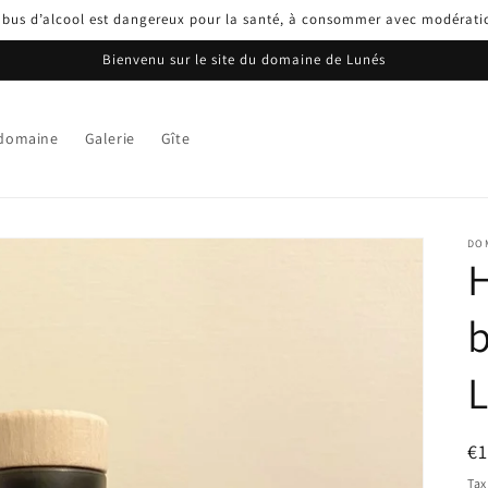
abus d’alcool est dangereux pour la santé, à consommer avec modérati
Bienvenu sur le site du domaine de Lunés
 domaine
Galerie
Gîte
DO
H
b
L
R
€
pr
Tax