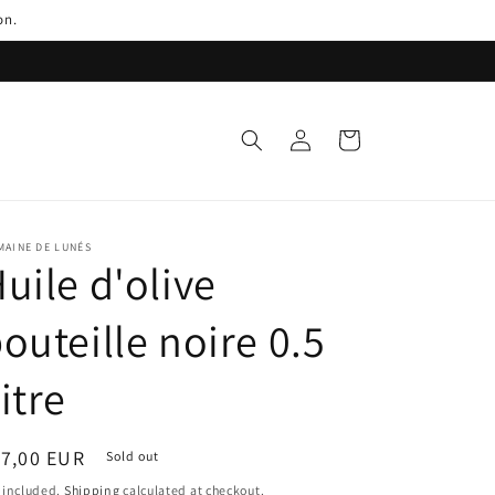
on.
Log
Cart
in
MAINE DE LUNÉS
uile d'olive
outeille noire 0.5
itre
egular
17,00 EUR
Sold out
ice
 included.
Shipping
calculated at checkout.