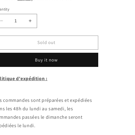
ntity
Decrease
Increase
quantity
quantity
for
for
Huile
Huile
Sold out
d&#39;olive
d&#39;olive
bouteille
bouteille
Buy it now
noire
noire
0.5
0.5
Litre
Litre
litique d'expédition :
s commandes sont préparées et expédiées
ns les 48h du lundi au samedi, les
mmandes passées le dimanche seront
pédiées le lundi.