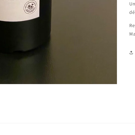
Un
dé
Re
Ma