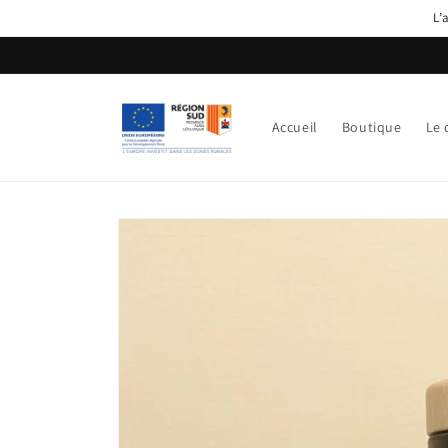
Skip to
L’
content
Accueil
Boutique
Le
Skip to
product
information